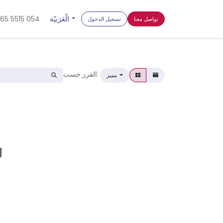
الْعَرَبيّة
65 5515 054
تواصل معنا
تسجيل الدخول
الفرز حسب:
مميز
ل
لا توج