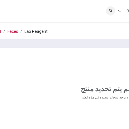
+9
Webmail
المتجر
عنا
تواصل معنا
شوگر.فيت
Lab Reagent
Feces
ا
م يتم تحديد منتج
د منتجات محددة في هذه الفئة.